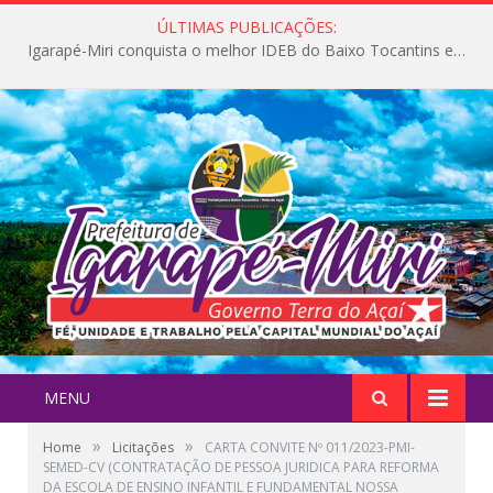
ÚLTIMAS PUBLICAÇÕES:
Igarapé-Miri conquista o melhor IDEB do Baixo Tocantins e avança na qualidade da educação pública
MENU
»
»
Home
Licitações
CARTA CONVITE Nº 011/2023-PMI-
SEMED-CV (CONTRATAÇÃO DE PESSOA JURIDICA PARA REFORMA
DA ESCOLA DE ENSINO INFANTIL E FUNDAMENTAL NOSSA