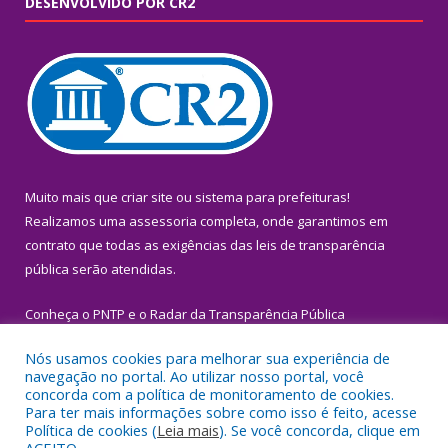
DESENVOLVIDO POR CR2
Muito mais que
criar site
ou
sistema para prefeituras
!
Realizamos uma
assessoria
completa, onde garantimos em
contrato que todas as exigências das
leis de transparência
pública
serão atendidas.
Conheça o
PNTP
e o
Radar da Transparência Pública
Nós usamos cookies para melhorar sua experiência de
navegação no portal. Ao utilizar nosso portal, você
concorda com a política de monitoramento de cookies.
Para ter mais informações sobre como isso é feito, acesse
Todos os direitos reservados a Prefeitura Municipal de Igarapé-
Política de cookies (
Leia mais
). Se você concorda, clique em
Miri.