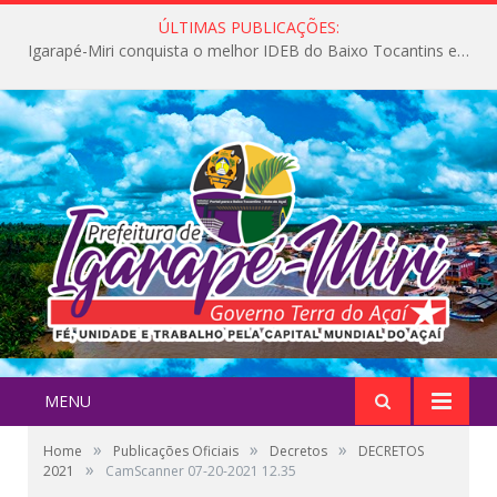
ÚLTIMAS PUBLICAÇÕES:
Igarapé-Miri conquista o melhor IDEB do Baixo Tocantins e avança na qualidade da educação pública
MENU
»
»
»
Home
Publicações Oficiais
Decretos
DECRETOS
»
2021
CamScanner 07-20-2021 12.35