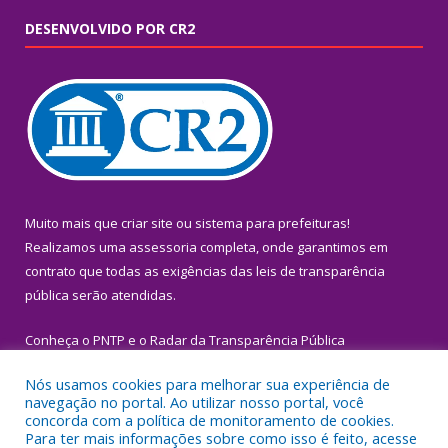
DESENVOLVIDO POR CR2
Muito mais que
criar site
ou
sistema para prefeituras
!
Realizamos uma
assessoria
completa, onde garantimos em
contrato que todas as exigências das
leis de transparência
pública
serão atendidas.
Conheça o
PNTP
e o
Radar da Transparência Pública
Nós usamos cookies para melhorar sua experiência de
navegação no portal. Ao utilizar nosso portal, você
concorda com a política de monitoramento de cookies.
Para ter mais informações sobre como isso é feito, acesse
Todos os direitos reservados a Prefeitura Municipal de Igarapé-