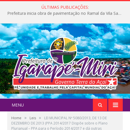
ÚLTIMAS PUBLICAÇÕES:
Prefeitura inicia obra de pavimentação no Ramal da Vila Santa Maria do Icatu
MENU
»
»
Home
Leis
LEI MUNICIPAL Nº 5080/2013, DE 13 DE
DEZEMBRO DE 2013 (PPA 2014/2017 Dispõe sobre o Plano
Plurianual – PPA para o Período 2014/2017 e dá outras