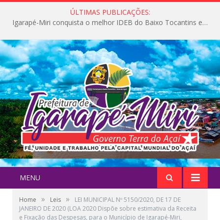
ÚLTIMAS PUBLICAÇÕES:
Igarapé-Miri conquista o melhor IDEB do Baixo Tocantins e avança na qualidade da educação pública
MENU
»
»
Home
Leis
LEI MUNICIPAL Nº 5150/2020, DE 17 DE
JANEIRO DE 2020 (LOA 2020 Dispõe sobre estimativa da Receita
e Fixação das Despesas, para o Município de Igarapé-Miri,