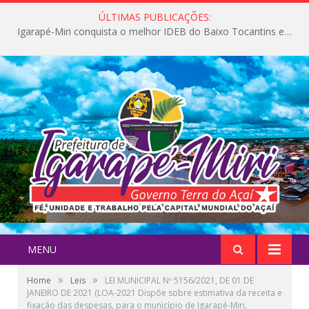
ÚLTIMAS PUBLICAÇÕES:
Igarapé-Miri conquista o melhor IDEB do Baixo Tocantins e avança na qualidade da educação pública
MENU
»
»
Home
Leis
LEI MUNICIPAL Nº 5156/2021, DE 01 DE
JANEIRO DE 2021 (LOA-2021 Dispõe sobre estimativa da receita e
fixação das despesas, para o município de Igarapé-Miri,