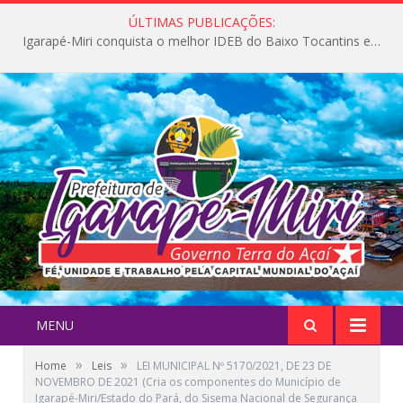
ÚLTIMAS PUBLICAÇÕES:
Igarapé-Miri conquista o melhor IDEB do Baixo Tocantins e avança na qualidade da educação pública
MENU
»
»
Home
Leis
LEI MUNICIPAL Nº 5170/2021, DE 23 DE
NOVEMBRO DE 2021 (Cria os componentes do Município de
Igarapé-Miri/Estado do Pará, do Sisema Nacional de Segurança