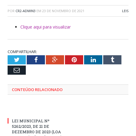
POR
CR2-ADMIN3
EM
23 DE NOVEMBRO DE 2021
LEIS
Clique aqui para visualizar
COMPARTILHAR:
Twitter
Facebook
Google+
Pinterest
LinkedIn
Tumblr
Email
CONTEÚDO RELACIONADO
LEI MUNICIPAL Nº
5262/2023, DE 21 DE
DEZEMBRO DE 2023 (LOA