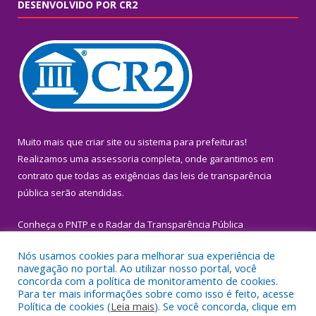
DESENVOLVIDO POR CR2
Muito mais que
criar site
ou
sistema para prefeituras
!
Realizamos uma
assessoria
completa, onde garantimos em
contrato que todas as exigências das
leis de transparência
pública
serão atendidas.
Conheça o
PNTP
e o
Radar da Transparência Pública
Nós usamos cookies para melhorar sua experiência de
navegação no portal. Ao utilizar nosso portal, você
concorda com a política de monitoramento de cookies.
Para ter mais informações sobre como isso é feito, acesse
Todos os direitos reservados a Prefeitura Municipal de Igarapé-
Política de cookies (
Leia mais
). Se você concorda, clique em
Miri.