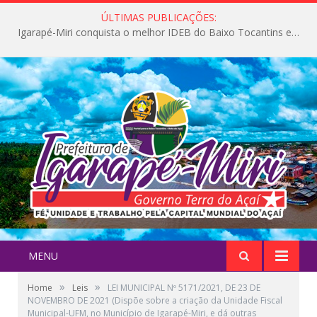
ÚLTIMAS PUBLICAÇÕES:
Igarapé-Miri conquista o melhor IDEB do Baixo Tocantins e avança na qualidade da educação pública
MENU
»
»
Home
Leis
LEI MUNICIPAL Nº 5171/2021, DE 23 DE
NOVEMBRO DE 2021 (Dispõe sobre a criação da Unidade Fiscal
Municipal-UFM, no Município de Igarapé-Miri, e dá outras