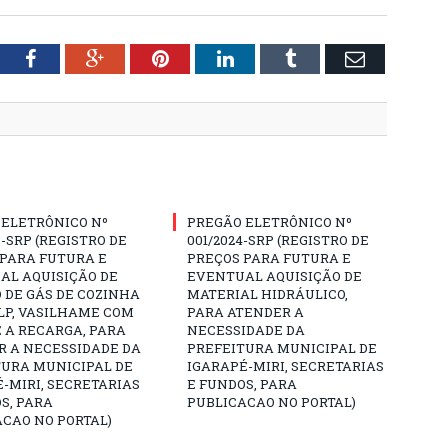
tter
Facebook
Google+
Pinterest
LinkedIn
Tumblr
Email
 ELETRÔNICO Nº
PREGÃO ELETRÔNICO Nº
3-SRP (REGISTRO DE
001/2024-SRP (REGISTRO DE
 PARA FUTURA E
PREÇOS PARA FUTURA E
AL AQUISIÇÃO DE
EVENTUAL AQUISIÇÃO DE
 DE GÁS DE COZINHA
MATERIAL HIDRÁULICO,
GLP, VASILHAME COM
PARA ATENDER A
 A RECARGA, PARA
NECESSIDADE DA
R A NECESSIDADE DA
PREFEITURA MUNICIPAL DE
TURA MUNICIPAL DE
IGARAPÉ-MIRI, SECRETARIAS
-MIRI, SECRETARIAS
E FUNDOS, PARA
S, PARA
PUBLICACAO NO PORTAL)
CAO NO PORTAL)