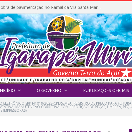
Prefeitura inicia obra de pavimentação no Ramal da Vila Santa Maria do Icatu
NICÍPIO
O GOVERNO
PUBLICAÇÕES OFICIAIS
O ELETRÔNICO SRP Nº 019/2023-CPL/SEMSA (REGISTRO DE PREÇO PARA FUTUR
EVENTIVA, MANUTENÇÃO CORRETIVA COM REPOSIÇÃO DE PEÇAS, LIMPEZA, PE
E IMPRESSORAS)