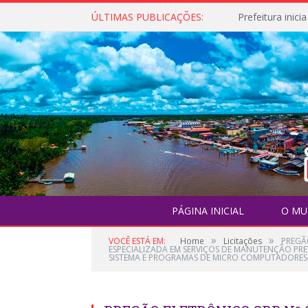
ÚLTIMAS PUBLICAÇÕES:
PÁGINA INICIAL
O MU
»
»
VOCÊ ESTÁ EM:
Home
Licitações
PREGÃ
ESPECIALIZADA EM SERVIÇOS DE MANUTENÇÃO PR
SISTEMA E PROGRAMAS DE MICRO COMPUTADORES 