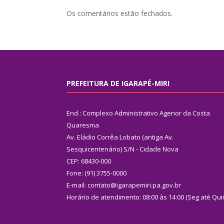
Os comentários estão fechados.
PREFEITURA DE IGARAPÉ-MIRI
End.: Complexo Administrativo Agenor da Costa
Quaresma
Av. Eládio Corrêa Lobato (antiga Av.
Sesquicentenário) S/N - Cidade Nova
CEP: 68430-000
Fone: (91) 3755-0000
E-mail: contato@igarapemiri.pa.gov.br
Horário de atendimento: 08:00 às 14:00 (Seg até Qui