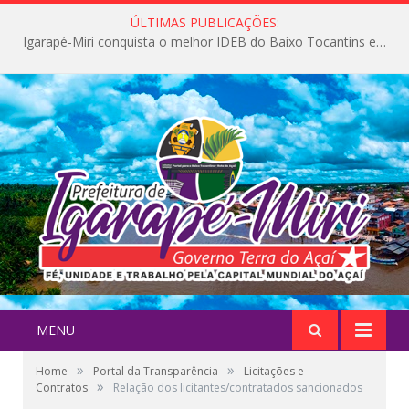
ÚLTIMAS PUBLICAÇÕES:
Igarapé-Miri conquista o melhor IDEB do Baixo Tocantins e avança na qualidade da educação pública
MENU
»
»
Home
Portal da Transparência
Licitações e
»
Contratos
Relação dos licitantes/contratados sancionados