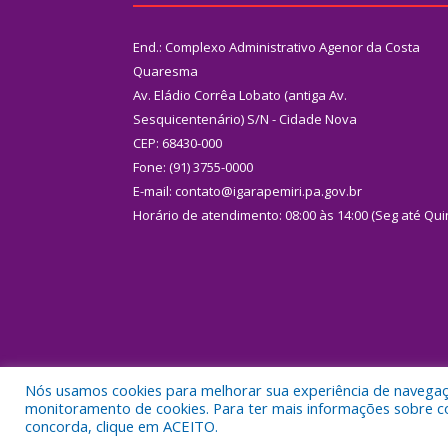
End.: Complexo Administrativo Agenor da Costa
Quaresma
Av. Eládio Corrêa Lobato (antiga Av.
Sesquicentenário) S/N - Cidade Nova
CEP: 68430-000
Fone: (91) 3755-0000
E-mail: contato@igarapemiri.pa.gov.br
Horário de atendimento: 08:00 às 14:00 (Seg até Qui
Nós usamos cookies para melhorar sua experiência de navegação
Todos os direitos reservados a Prefeitura Municipal
monitoramento de cookies. Para ter mais informações sobre como
concorda, clique em ACEITO.