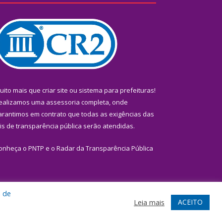
uito mais que
criar site
ou
sistema para prefeituras
!
ealizamos uma
assessoria
completa, onde
arantimos em contrato que todas as exigências das
eis de transparência pública
serão atendidas.
onheça o
PNTP
e o
Radar da Transparência Pública
a de
te
Acessar Área Administrativa
Acessar Webmail
ACEITO
Leia mais