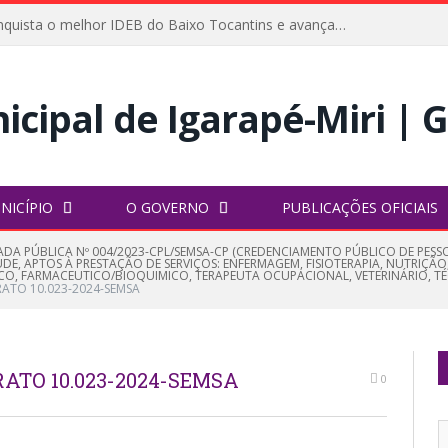
Igarapé-Miri conquista o melhor IDEB do Baixo Tocantins e avança na qualidade da educação pública
NICÍPIO
O GOVERNO
PUBLICAÇÕES OFICIAIS
DA PÚBLICA Nº 004/2023-CPL/SEMSA-CP (CREDENCIAMENTO PÚBLICO DE PESSOA
E, APTOS À PRESTAÇÃO DE SERVIÇOS: ENFERMAGEM, FISIOTERAPIA, NUTRIÇÃO
CO, FARMACEUTICO/BIOQUIMICO, TERAPEUTA OCUPACIONAL, VETERINÁRIO, T
RATO 10.023-2024-SEMSA
ATO 10.023-2024-SEMSA
0