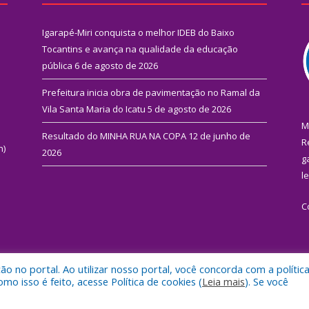
Igarapé-Miri conquista o melhor IDEB do Baixo
Tocantins e avança na qualidade da educação
pública
6 de agosto de 2026
Prefeitura inicia obra de pavimentação no Ramal da
Vila Santa Maria do Icatu
5 de agosto de 2026
M
Resultado do MINHA RUA NA COPA
12 de junho de
R
n)
2026
g
l
C
 no portal. Ao utilizar nosso portal, você concorda com a polític
 de Igarapé-Miri.
Mapa do Si
 isso é feito, acesse Política de cookies (
Leia mais
). Se você