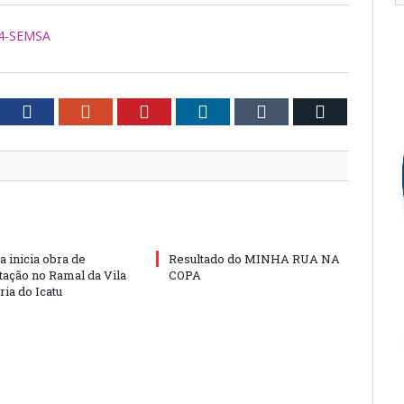
24-SEMSA
tter
Facebook
Google+
Pinterest
LinkedIn
Tumblr
Email
a inicia obra de
Resultado do MINHA RUA NA
ação no Ramal da Vila
COPA
ia do Icatu