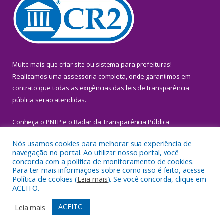
Muito mais que
criar site
ou
sistema para prefeituras
!
Realizamos uma
assessoria
completa, onde garantimos em
contrato que todas as exigências das
leis de transparência
pública
serão atendidas.
Conheça o
PNTP
e o
Radar da Transparência Pública
Nós usamos cookies para melhorar sua experiência de
navegação no portal. Ao utilizar nosso portal, você
concorda com a política de monitoramento de cookies.
Para ter mais informações sobre como isso é feito, acesse
Todos os direitos reservados a Prefeitura Municipal de Igarapé-
Política de cookies (
Leia mais
). Se você concorda, clique em
Miri.
ACEITO.
Mapa do Site
Acessar Área Administrativa
ACEITO
Leia mais
Acessar Webmail