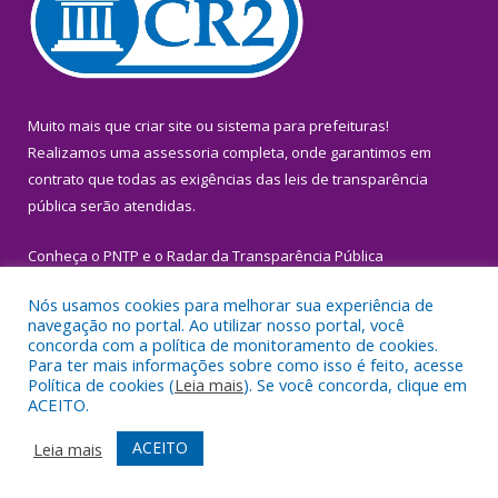
Muito mais que
criar site
ou
sistema para prefeituras
!
Realizamos uma
assessoria
completa, onde garantimos em
contrato que todas as exigências das
leis de transparência
pública
serão atendidas.
Conheça o
PNTP
e o
Radar da Transparência Pública
Nós usamos cookies para melhorar sua experiência de
navegação no portal. Ao utilizar nosso portal, você
concorda com a política de monitoramento de cookies.
Para ter mais informações sobre como isso é feito, acesse
Todos os direitos reservados a Prefeitura Municipal de Igarapé-
Política de cookies (
Leia mais
). Se você concorda, clique em
Miri.
ACEITO.
Mapa do Site
Acessar Área Administrativa
ACEITO
Leia mais
Acessar Webmail