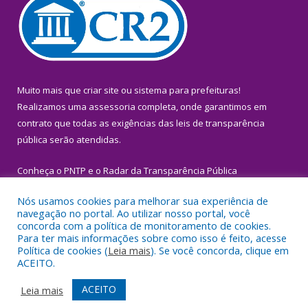
Muito mais que
criar site
ou
sistema para prefeituras
!
Realizamos uma
assessoria
completa, onde garantimos em
contrato que todas as exigências das
leis de transparência
pública
serão atendidas.
Conheça o
PNTP
e o
Radar da Transparência Pública
Nós usamos cookies para melhorar sua experiência de
navegação no portal. Ao utilizar nosso portal, você
concorda com a política de monitoramento de cookies.
Para ter mais informações sobre como isso é feito, acesse
Todos os direitos reservados a Prefeitura Municipal de Igarapé-
Política de cookies (
Leia mais
). Se você concorda, clique em
Miri.
ACEITO.
Mapa do Site
Acessar Área Administrativa
ACEITO
Leia mais
Acessar Webmail